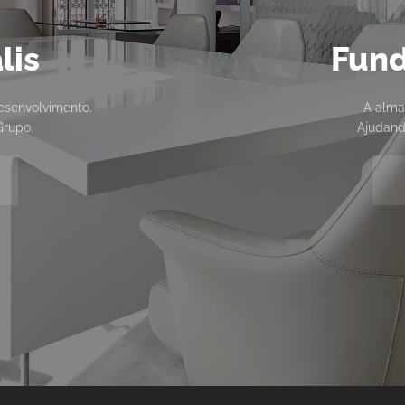
lis
Fund
esenvolvimento.
A alma
Grupo.
Ajudand